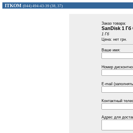
ITKOM
(044) 494
-43-39 (
38, 37)
Заказ товарa:
SanDisk 1 Гб 
1 Гб
Цена: нет грн.
Ваше имя:
Номер дисконтной
E-mail (заполнят
Контактный теле
Адрес для доста