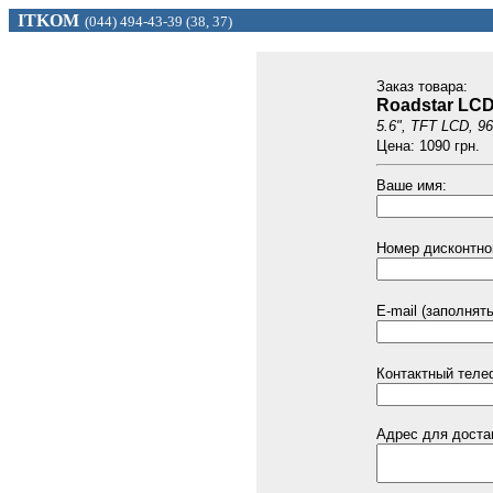
ITKOM
(044) 494
-43-39 (
38, 37)
Заказ товарa:
Roadstar LCD
5.6", TFT LCD, 9
Цена: 1090 грн.
Ваше имя:
Номер дисконтной
E-mail (заполнят
Контактный теле
Адрес для доста