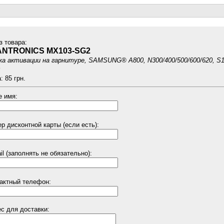
з товарa:
ANTRONICS MX103-SG2
ка активации на гарнитуре, SAMSUNG® A800, N300/400/500/600/620, S1
: 85 грн.
 имя:
р дисконтной карты (если есть):
il (заполнять не обязательно):
актный телефон:
с для доставки: