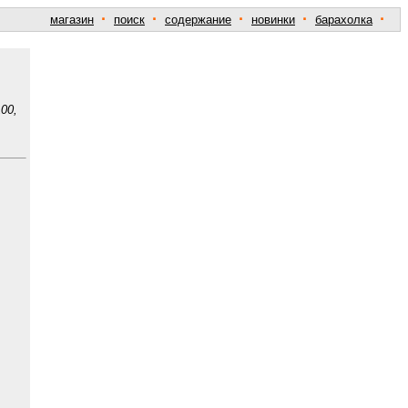
·
·
·
·
·
магазин
поиск
содержание
новинки
барахолка
00,