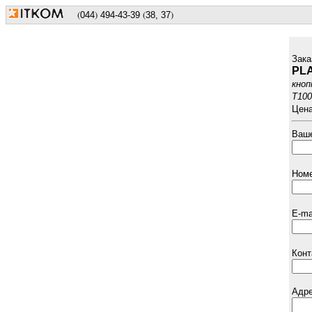
(
)
(
)
044
494
-43-39
38, 37
Зака
PL
кноп
T100
Цена
Ваше
Номе
E-ma
Конт
Адре