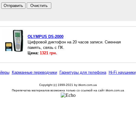
OLYMPUS DS-2000
Цифровой диктофон на 20 часов записи. Сменная
память, связь с ПК.
Цена:
1321
грн.
ейеры
Карманные переводчики
Гарнитуры для телефона
Hi-Fi наушники
Copyright (c) 1999-2021 by itkom.com.ua
Перепечатка материалов возможна только со ссылкой на сайт itkom.com.ua