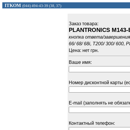
ITKOM
(044) 494
-43-39 (
38, 37)
Заказ товарa:
PLANTRONICS M143-
кнопка ответа/завершения з
66/ 68/ 68i, T200/ 300/ 600, 
Цена: нет грн.
Ваше имя:
Номер дисконтной карты (ес
E-mail (заполнять не обязат
Контактный телефон: