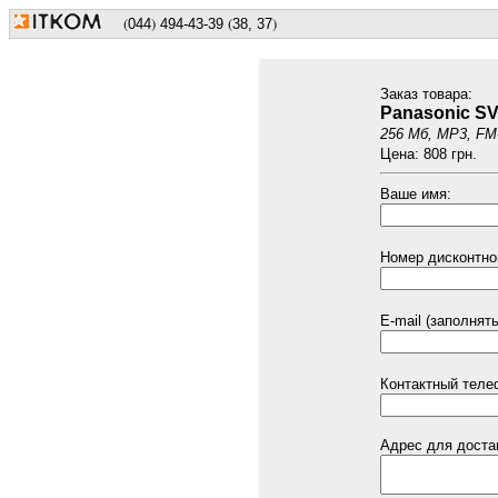
(
)
(
)
044
494
-43-39
38, 37
Заказ товарa:
Panasonic S
256 Мб, MP3, F
Цена: 808 грн.
Ваше имя:
Номер дисконтной
E-mail (заполнят
Контактный теле
Адрес для доста