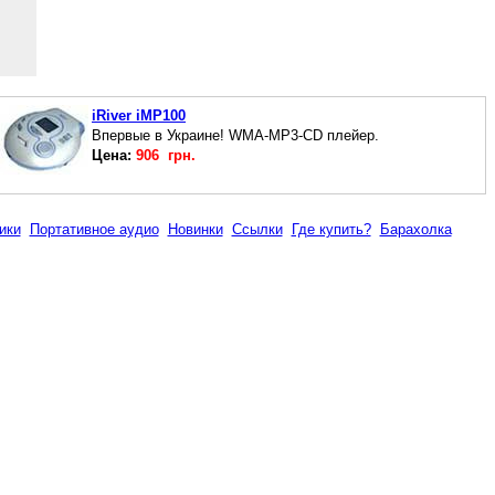
iRiver iMP100
Впервые в Украине! WMA-MP3-CD плейер.
Цена:
906 грн.
ики
Портативное аудио
Новинки
Ссылки
Где купить?
Барахолка