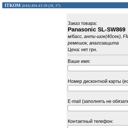
ITKOM
(044) 494
-43-39 (
38, 37)
Заказ товарa:
Panasonic SL-SW869
м/басс, анти-шок(40сек), FМ
ремешок, влагозащита
Цена: нет грн.
Ваше имя:
Номер дисконтной карты (ес
E-mail (заполнять не обязат
Контактный телефон: